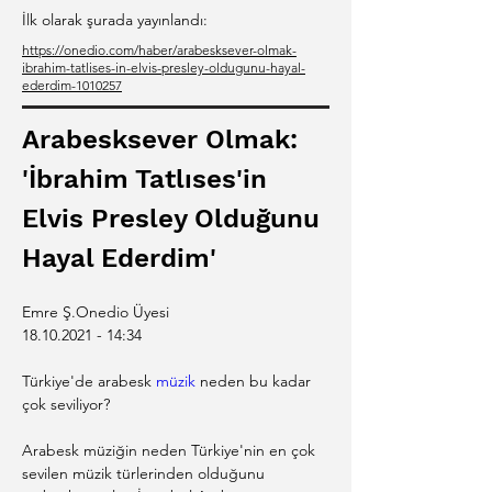
İlk olarak şurada yayınlandı:
https://onedio.com/haber/arabesksever-olmak-
ibrahim-tatlises-in-elvis-presley-oldugunu-hayal-
ederdim-1010257
Arabesksever Olmak: 
'İbrahim Tatlıses'in 
Elvis Presley Olduğunu 
Hayal Ederdim'
Emre Ş.Onedio Üyesi
18.10.2021 - 14:34
Türkiye'de arabesk 
müzik
 neden bu kadar 
çok seviliyor?
Arabesk müziğin neden Türkiye'nin en çok 
sevilen müzik türlerinden olduğunu 