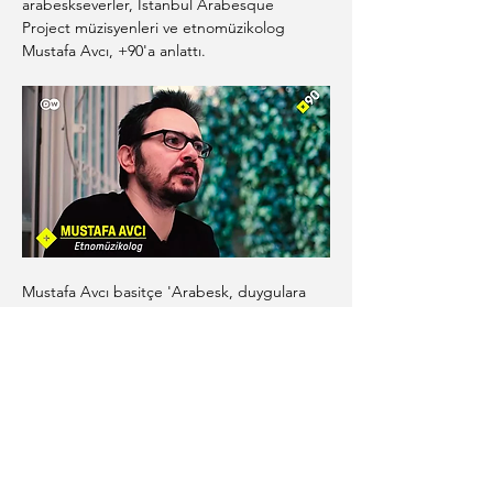
arabeskseverler, İstanbul Arabesque 
Project müzisyenleri ve etnomüzikolog 
Mustafa Avcı, +90'a anlattı.
Mustafa Avcı basitçe 'Arabesk, duygulara 
hitap eden bir 
müzik
' diye özetliyor. 
Duygulara hitap ettiği kadar birçok 
müzikten de beslendiğini dile getiren Avcı, 
örnek olarak Arap müziğini, çiftetelliyi, Türk 
halk müziğini, sanat müziğini, Hint ve Batı 
müziklerini gösteriyor. Aynı zamanda artık 
çok farklı kültür gruplarından gelen 
insanların arabesk müziği dinlediğini ekliyor.