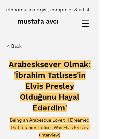
ethnomusicologist, composer & artist
mustafa avcı
< Back
Arabesksever Olmak:
'İbrahim Tatlıses'in
Elvis Presley
Olduğunu Hayal
Ederdim'
Being an Arabesque Lover: 'I Dreamed
That İbrahim Tatlıses Was Elvis Presley'
(Interview)