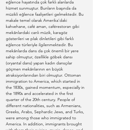
eğlence hayatında çok farklı alanlarda 
hizmet sunmuştur. Bunların başında da 
müzikli eğlence faaliyetleri gelmektedir. Bu 
makale temel olarak Amerika’daki 
kahvehane, café aman, caférestoran gibi 
mekânlardaki canlı müzik, karagöz 
gösterileri ve plak dinletileri gibi farklı 
eğlence türleriyle ilgilenmektedir. Bu 
mekânlarda dans da çok önemli bir yere 
sahip olmuştur, özellikle göbek dansı 
(oryantal dans) yapan kadın dansçılar 
göçmen mekânlarının en büyük 
atraksiyonlarından biri olmuştur. Ottoman 
immigration to America, which started in 
the 1830s, gained momentum, especially in 
the 1890s and accelerated in the first 
quarter of the 20th century. People of 
different nationalities, such as Armenians, 
Greeks, Arabs, Sephardic Jews, and Turks, 
were among those who immigrated to 
America. In addition, immigrants brought 