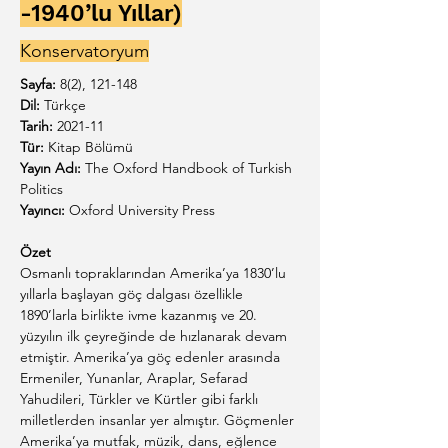
-1940
’lu Yıllar)
Konservatoryum
Sayfa:
8(2), 121-148
Dil: 
Türkçe
Tarih:
 2021-11
Tür:
 Kitap Bölümü
Yayın Adı:
 The Oxford Handbook of Turkish 
Politics
Yayıncı:
 Oxford University Press
Özet
Osmanlı topraklarından Amerika’ya 1830’lu 
yıllarla başlayan göç dalgası özellikle 
1890’larla birlikte ivme kazanmış ve 20. 
yüzyılın ilk çeyreğinde de hızlanarak devam 
etmiştir. Amerika’ya göç edenler arasında 
Ermeniler, Yunanlar, Araplar, Sefarad 
Yahudileri, Türkler ve Kürtler gibi farklı 
milletlerden insanlar yer almıştır. Göçmenler 
Amerika’ya mutfak, müzik, dans, eğlence 