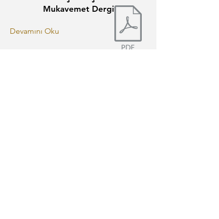
Mukavemet Dergi
Devamını Oku
Gaydırı Gubbak Cemilem
5Harfliler
Devamını Oku