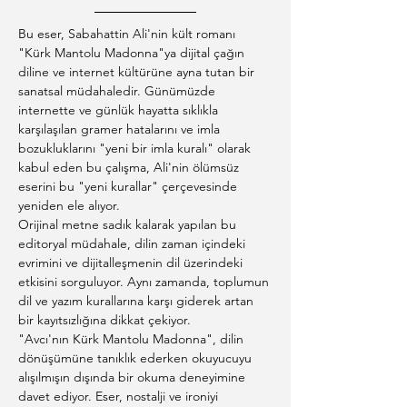
Bu eser, Sabahattin Ali'nin kült romanı 
"Kürk Mantolu Madonna"ya dijital çağın 
diline ve internet kültürüne ayna tutan bir 
sanatsal müdahaledir. Günümüzde 
internette ve günlük hayatta sıklıkla 
karşılaşılan gramer hatalarını ve imla 
bozukluklarını "yeni bir imla kuralı" olarak 
kabul eden bu çalışma, Ali'nin ölümsüz 
eserini bu "yeni kurallar" çerçevesinde 
yeniden ele alıyor.
Orijinal metne sadık kalarak yapılan bu 
editoryal müdahale, dilin zaman içindeki 
evrimini ve dijitalleşmenin dil üzerindeki 
etkisini sorguluyor. Aynı zamanda, toplumun 
dil ve yazım kurallarına karşı giderek artan 
bir kayıtsızlığına dikkat çekiyor.
"Avcı'nın Kürk Mantolu Madonna", dilin 
dönüşümüne tanıklık ederken okuyucuyu 
alışılmışın dışında bir okuma deneyimine 
davet ediyor. Eser, nostalji ve ironiyi 