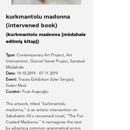
kurkmantolu madonna 
(intervened book)
(kurkmantolu madonna [müdahale 
edilmiş kitap])
Type:
Contemporary Art Project, Art 
Intervention, 
Güncel Sanat Projesi, Sanatsal 
Müdahale
Date:
19.10.2019 - 07.11 2019
Event:
 Traces Exhibition (İzler Sergisi), 
Galeri Mod
Curator: 
Fırat Arapoğlu
This artwork, titled "kürkmantolu 
madonna," is an artistic intervention on 
Sabahattin Ali's renowned novel, "The Fur-
Coated Madonna." It reimagines the text 
by adopting common grammatical errors 