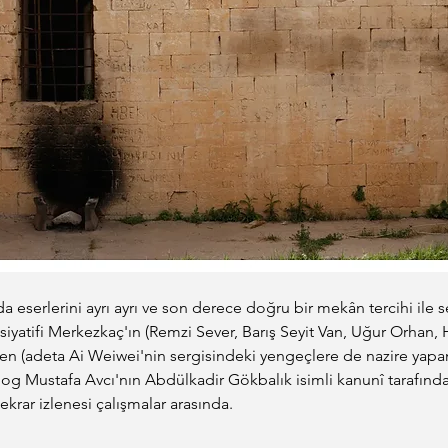
eserlerini ayrı ayrı ve son derece doğru bir mekân tercihi ile s
isiyatifi Merkezkaç'ın (Remzi Sever, Barış Seyit Van, Uğur Orhan, 
den (adeta Ai Weiwei'nin sergisindeki yengeçlere de nazire yapan
log Mustafa Avcı'nın Abdülkadir Gökbalık isimli kanunî tarafınd
ekrar izlenesi çalışmalar arasında.