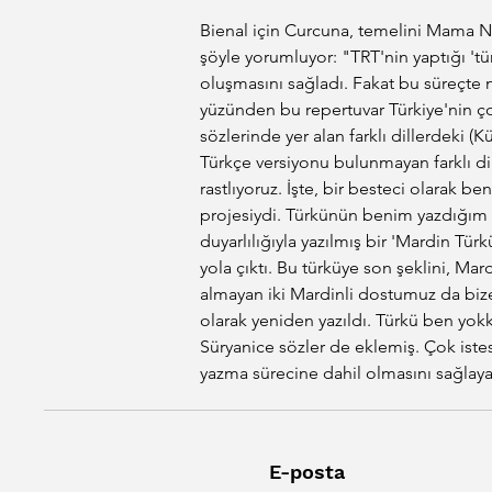
Bienal için Curcuna, temelini Mama Na
şöyle yorumluyor: "TRT'nin yaptığı 'tü
oluşmasını sağladı. Fakat bu süreçte ne
yüzünden bu repertuvar Türkiye'nin çok
sözlerinde yer alan farklı dillerdeki 
Türkçe versiyonu bulunmayan farklı dill
rastlıyoruz. İşte, bir besteci olarak
projesiydi. Türkünün benim yazdığım v
duyarlılığıyla yazılmış bir 'Mardin Tü
yola çıktı. Bu türküye son şeklini, Mar
almayan iki Mardinli dostumuz da bize 
olarak yeniden yazıldı. Türkü ben yo
Süryanice sözler de eklemiş. Çok iste
yazma sürecine dahil olmasını sağlay
E-posta