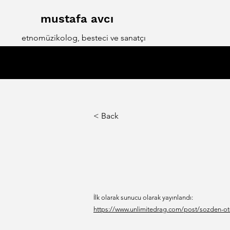
mustafa avcı
etnomüzikolog, besteci ve sanatçı
< Back
İlk olarak sunucu olarak yayınlandı:
https://www.unlimitedrag.com/post/sozden-ot