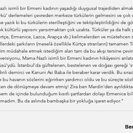
zlı isimli bir Ermeni kadının yaşadığı duygusal trajediden almak
rkü' derlemeleri çevreden merkeze türkülerin gelmesini ve çok ci
 yazık ki bu türkülerin sterilleştiğini ve tektipleştirildiğini de g
 kültürlü yapısını yansıtmaktan çok uzakta. Türküler ya da halk 
(Kürtçe, Ermenice, Lazca, Arapça vb.) kelimelerden ve müstehcen s
erdeki şarkıların (meselâ özellikle Kürtçe stranların) tamamen Tür
 benim müdahale etmek istediğim alan tam da bu akışı tersine çev
ersiyonu, Mama Nazlı isimli bir Ermeni kadının hikâyesini anlata
rküsü'ydü. İstanbul'da güftelenen, bestelenen ve doğası gereği 's
dinli demirci ve Kanuni Asi Baba ile beraber karar verdik. Bu sır
bu havanın sözlerini eğirirken yardımcı oldu ve bu süreçte sözle
kken de dönüşmeye devam etmiş! Zira ben Mardin'den ayrıldıkta
sem de içinde bulunduğum kısıtlı şartlardan dolayı Ermenice bile
amadım. Bu da aslında bambaşka bir yokluğa işaret ediyor."
Ben