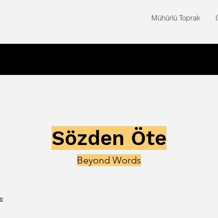
Mühürlü Toprak
Sözden Öte
Beyond Words
e