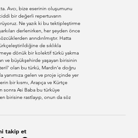
ta. Avcı, bize eserinin oluşumunu 
ddi bir değerli repertuvarın 
örüyoruz. Ne yazık ki bu tektipleştirme 
şarkıları derlenirken, her şeyden önce 
özcüklerden arındırılmıştır. Hatta 
kçeleştirildiğine de sıklıkla 
irmeye dönük bir kolektif türkü yakma 
n ve büyükşehirde yaşayan birisinin 
teril' olan bu türkü, Mardin'e doğru 
ada yanımıza gelen ve proje içinde yer 
rin bir kısmı, Arapça ve Kürtçe 
n sonra Asi Baba bu türküye 
n birisine rastlayıp, onun da söz 
i takip et