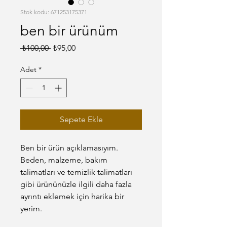
Stok kodu: 671253175371
ben bir ürünüm
Normal
İndirimli
 ₺100,00 
₺95,00
Fiyat
Fiyat
Adet
*
Sepete Ekle
Ben bir ürün açıklamasıyım. 
Beden, malzeme, bakım 
talimatları ve temizlik talimatları 
gibi ürününüzle ilgili daha fazla 
ayrıntı eklemek için harika bir 
yerim.