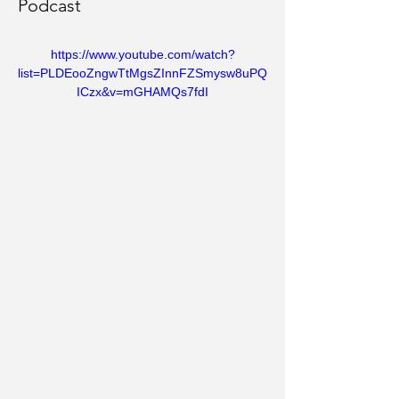
Podcast
https://www.youtube.com/watch?
list=PLDEooZngwTtMgsZInnFZSmysw8uPQ
ICzx&v=mGHAMQs7fdI