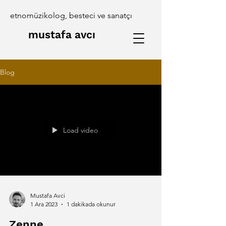
etnomüzikolog, besteci ve sanatçı
mustafa avcı
Blog
Load video
Mustafa Avci
1 Ara 2023
1 dakikada okunur
Zenne